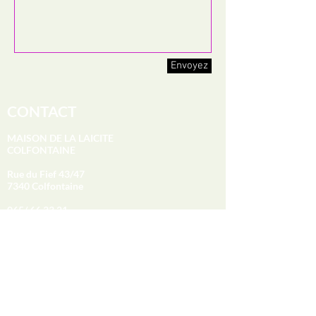
Envoyez
CONTACT
MAISON DE LA LAICITE
COLFONTAINE
Rue du Fief 43/47
7340 Colfontaine
065/ 66 33 21
leon.collart@skynet.be